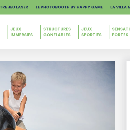
TRE JEU LASER
LE PHOTOBOOTH BY HAPPY GAME
LA VILLA 
JEUX
STRUCTURES
JEUX
SENSAT
S
IMMERSIFS
GONFLABLES
SPORTIFS
FORTES