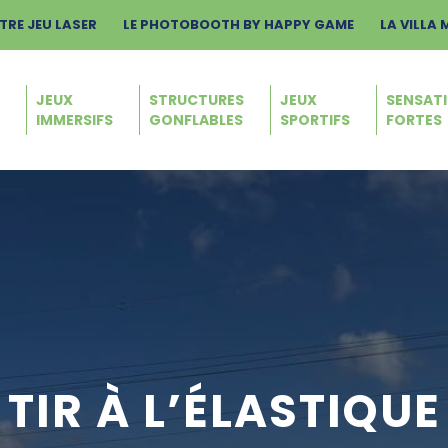
TRE JEU LASER
LE PHOTOBOOTH BY HAPPY GAME
LA VILLA 
JEUX
STRUCTURES
JEUX
SENSAT
S
IMMERSIFS
GONFLABLES
SPORTIFS
FORTES
TIR À L’ÉLASTIQUE